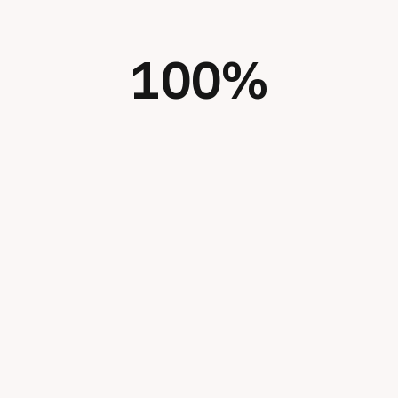
100
%
Categories
Prodüksiyon
(1)
Ses & Müzik
(0)
Kreatif & 3D
(0)
Etkinlik
(0)
Dijital & Kampanya
(0)