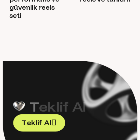
güvenlik reels
seti
T
e
k
l
i
f
A
l
T
e
k
l
i
f
A
l
T
e
k
l
i
f
A
l