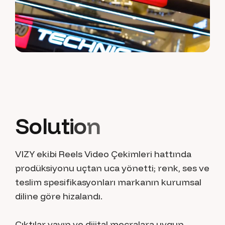
S
o
l
u
t
i
o
n
VIZY ekibi Reels Video Çekimleri hattında
prodüksiyonu uçtan uca yönetti; renk, ses ve
teslim spesifikasyonları markanın kurumsal
diline göre hizalandı.
Çıktılar yayın ve dijital mecralara uygun