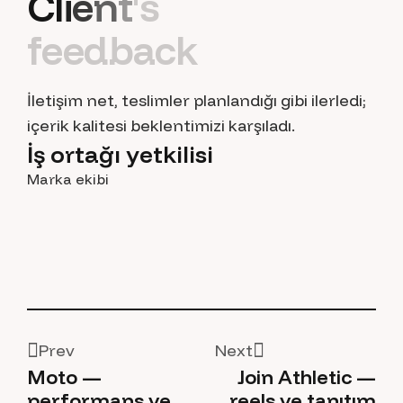
C
l
i
e
n
t
'
s
f
e
e
d
b
a
c
k
İletişim net, teslimler planlandığı gibi ilerledi;
içerik kalitesi beklentimizi karşıladı.
İş ortağı yetkilisi
Marka ekibi
P
r
e
v
N
e
x
t
Moto —
Join Athletic —
P
r
e
v
N
e
x
t
performans ve
reels ve tanıtım