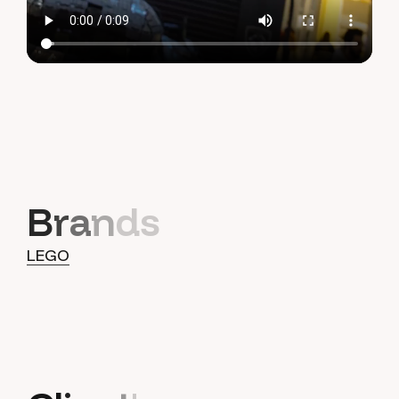
B
r
a
n
d
s
LEGO