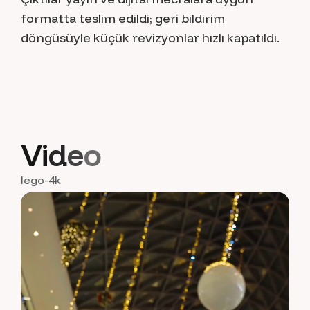
formatta teslim edildi; geri bildirim
döngüsüyle küçük revizyonlar hızlı kapatıldı.
V
i
d
e
o
lego-4k