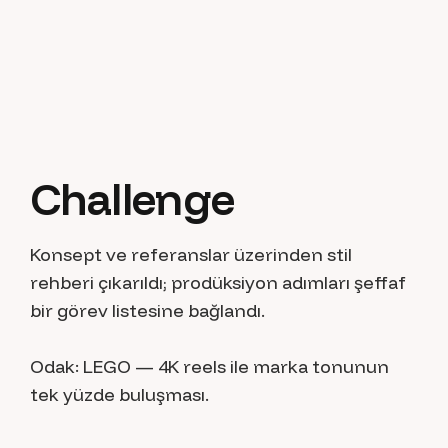
C
h
a
l
l
e
n
g
e
Konsept ve referanslar üzerinden stil
rehberi çıkarıldı; prodüksiyon adımları şeffaf
bir görev listesine bağlandı.
Odak: LEGO — 4K reels ile marka tonunun
tek yüzde buluşması.