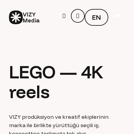
VIZY
E
N
Media
E
N
LEGO — 4K
reels
VIZY prodüksiyon ve kreatif ekiplerinin
marka ile birlikte yürüttüğü seçili iş;
konseptten teslimata tek akış.