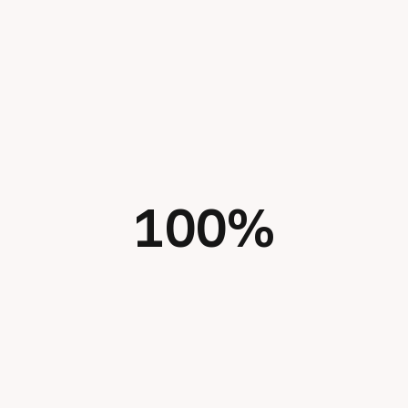
diline göre hizalandı.
Çıktılar yayın ve dijital mecralara uygun
formatta teslim edildi; geri bildirim
döngüsüyle küçük revizyonlar hızlı kapatıldı.
100
%
V
i
d
e
o
bambi-sga-final